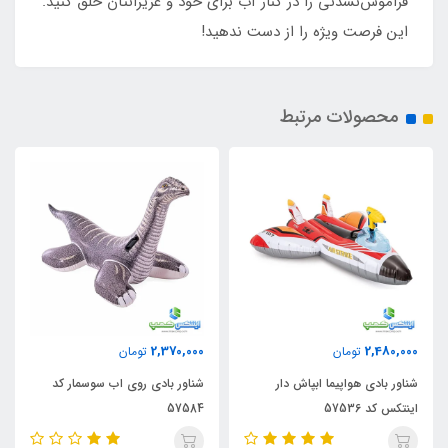
فراموش‌نشدنی را در کنار آب برای خود و عزیزانتان خلق کنید.
این فرصت ویژه را از دست ندهید!
محصولات مرتبط
3,950,000
2,370,000
تومان
تومان
ابپاش دار
شناور بادی روی اب سوسمار کد
شناور بادی روی اب لا
57555
57584