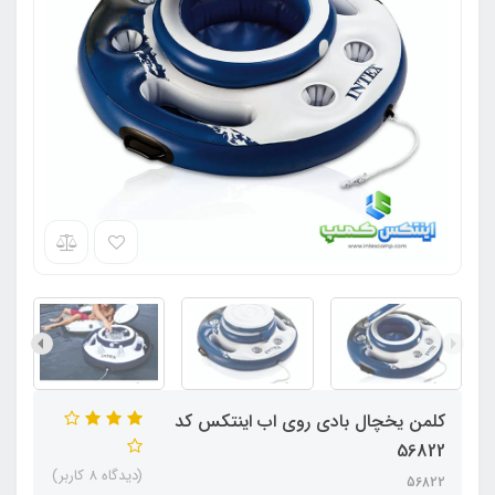
کلمن یخچال بادی روی اب اینتکس کد
56822
(دیدگاه 8 کاربر)
56822