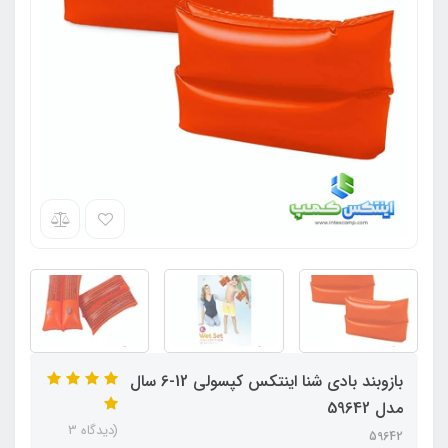
بازوبند بادی شنا اینتکس کپسولی 12-6 سال
مدل 59642
(دیدگاه 3
59642