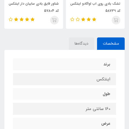
اینتکس
شناور قایق بادی سایبان دار اینتکس
شناور بادی روی اب یونیکورن ک
کد 57804
57561
مشخصات
دیدگاه‌ها
برند
اینتکس
طول
160 سانتی متر
عرض