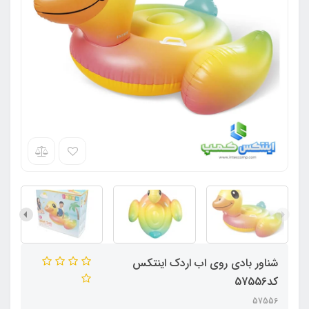
شناور بادی روی اب اردک اینتکس
کد57556
57556