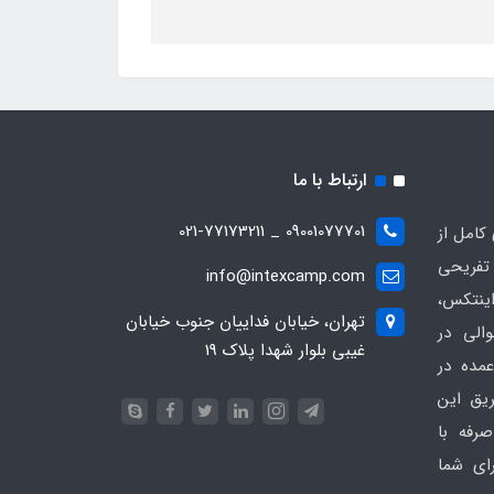
ارتباط با ما
09001077701 _ 021-77173211
کامل از
تفریحی
info@intexcamp.com
اینتکس،
تهران، خیابان فداییان جنوب خیابان
والی در
غیبی بلوار شهدا پلاک 19
مده در
ریق این
رفه با
ای شما