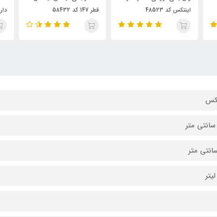
قطر 147 کد 58432
دار مستطیل اینتکس کد
صند
58497
تکس