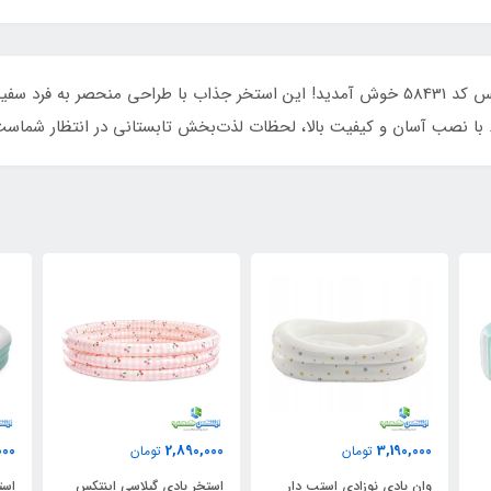
به دنیای هیجان و خنکی با استخر بادی سفینه اینتکس کد 58431 خوش آمدید! این استخر جذاب با
د. با نصب آسان و کیفیت بالا، لحظات لذت‌بخش تابستانی در انتظار شماست
000
12,880,000
2,890,000
تومان
تومان
استخر بادی گیلاسی اینتکس
استخر بادی خانوادگی صندلی
است