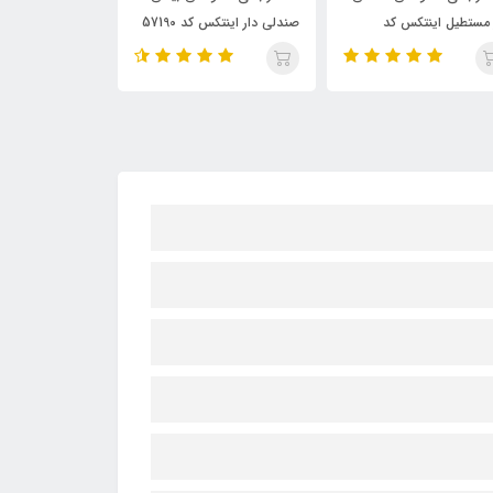
لی دار اینتکس کد 57190
صندلی دار اینتکس کد 56475
دار (متحرک) کد 57470