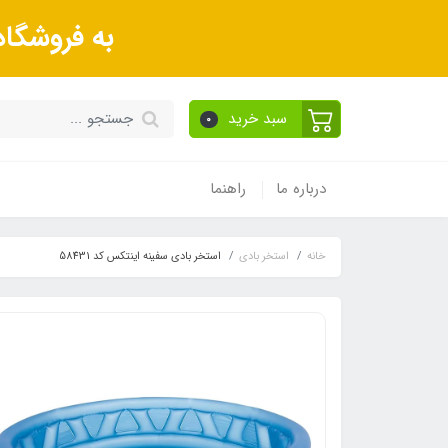
به فروشگا
سبد خرید
0
درباره ما
راهنما
خانه
استخر بادی
استخر بادی سفینه اینتکس کد 58431