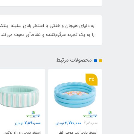
را به یک تجربه سرگرم‌کننده و نشاط‌آور دعوت می‌کن
محصولات مرتبط
3,190,000
7,890,000
4,760,0
تومان
تومان
تومان
ب موجی قطر
استخر بادی راه راه لوکس
وان بادی نوزادی استپ دار