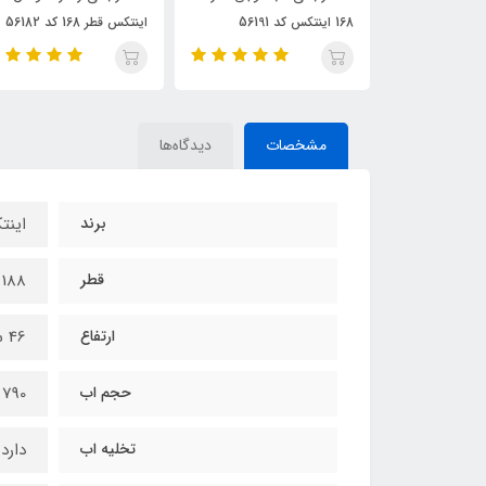
اینتکس قطر 168 کد 56182
اینتکس کد 48523
مشخصات
دیدگاه‌ها
برند
این
قطر
188 سانتی متر
ارتفاع
46 سانتی متر
حجم اب
790 لیتر
تخلیه اب
دارد