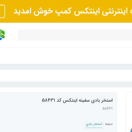
ه اینترنتی اینتکس کمپ خوش امدید
استخر بادی سفینه اینتکس کد 58431
58431
دسته :
استخر بادی