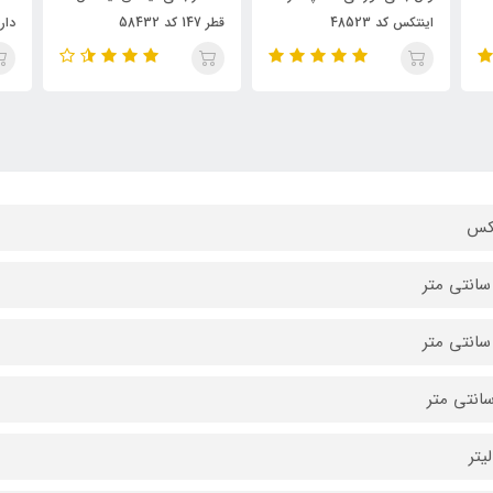
قطر 147 کد 58432
دار مستطیل اینتکس کد
ص
58497
تکس