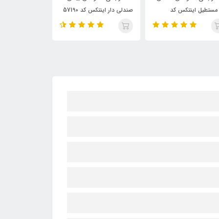
ندلی دار اینتکس کد 57190
دار (متحرک) کد 57470
اینتکس کد 58480