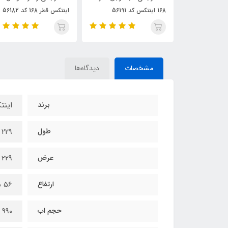
اینتکس قطر 168 کد 56182
اینتکس کد 48523
مشخصات
دیدگاه‌ها
برند
این
طول
229 سانتی متر
عرض
229 سانتی متر
ارتفاع
56 سانتی متر
حجم اب
990 لیتر