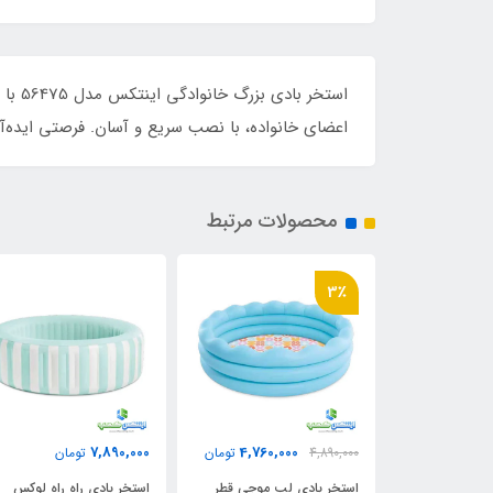
استخ
اعضای خانواده، با نصب سریع و آسان. فرصتی ایده‌آل
محصولات مرتبط
3,190,000
7,890,000
4,760,00
تومان
تومان
تومان
 لب موجی قطر
استخر بادی راه راه لوکس
وان بادی نوزادی استپ دا