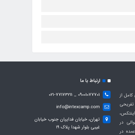
ارتباط با ما
09001077701 _ 021-77173211
کامل از
تفریحی
info@intexcamp.com
اینتکس،
تهران، خیابان فداییان جنوب خیابان
والی در
غیبی بلوار شهدا پلاک 19
مده در