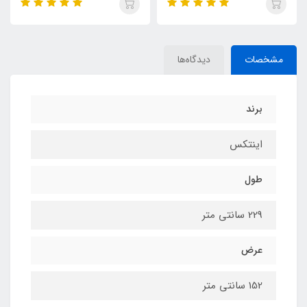
مشخصات
دیدگاه‌ها
برند
اینتکس
طول
229 سانتی متر
عرض
152 سانتی متر