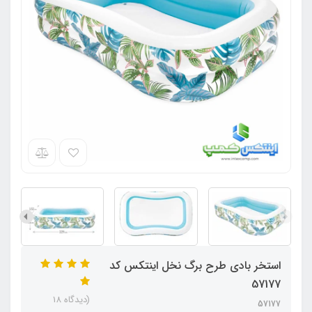
استخر بادی طرح برگ نخل اینتکس کد
57177
(دیدگاه 18
57177