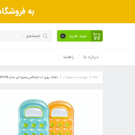
به فروشگا
سبد خرید
0
درباره ما
راهنما
خانه
فهرست محصولات
تشک روی اب اینتکس پنجره ای مدل 59895