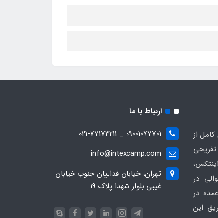
ارتباط با ما
09001077701 _ 021-77173211
کامل از
تفریحی
info@intexcamp.com
اینتکس،
تهران، خیابان فداییان جنوب خیابان
والی در
غیبی بلوار شهدا پلاک 19
مده در
ریق این