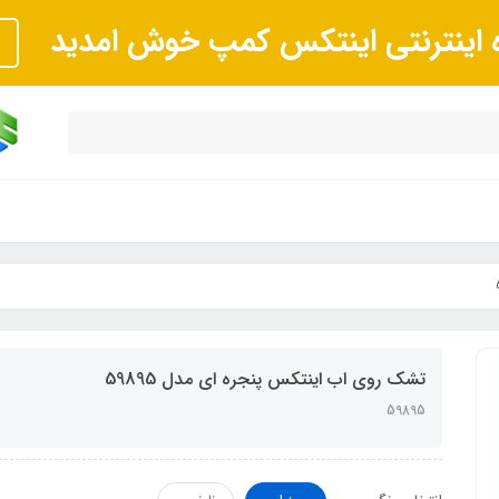
ه اینترنتی اینتکس کمپ خوش امدید
تشک روی اب اینتکس پنجره ای مدل 59895
59895