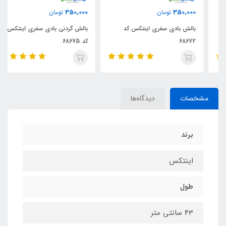
350,000
350,000
تومان
تومان
بالش بادی سفری اینتکس کد
بالش گردنی بادی سفری اینتکس
68672
کد 68675
مشخصات
دیدگاه‌ها
برند
اینتکس
طول
43 سانتی متر