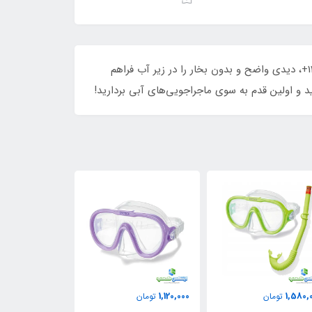
با عینک شنا ورزشی اینتکس کد 55685 تجربه‌ای نوین از شنا را احساس کنید! طراحی شیک و ارگونومیک، مناسب برای سنین 14+، دیدی واضح و بدون بخار را در زیر آب فراهم
 و اولین قدم به سوی ماجراجویی‌های آبی بردارید!
1,350,000
1,740,000
1,120,
تومان
تومان
تومان