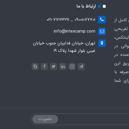
ارتباط با ما
09001077701 _ 021-77173211
کامل از
تفریحی
info@intexcamp.com
اینتکس،
تهران، خیابان فداییان جنوب خیابان
والی در
غیبی بلوار شهدا پلاک 19
مده در
ریق این
رفه با
ای شما
عضویت