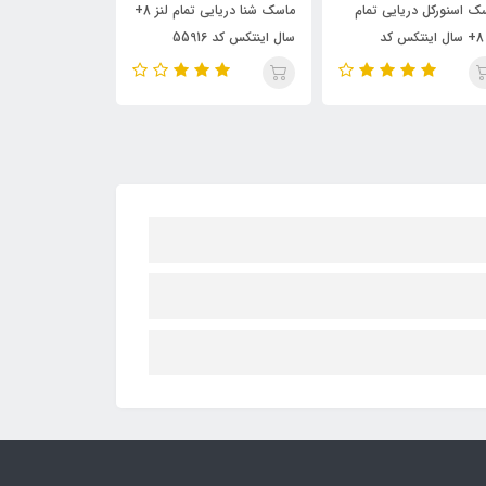
ماسک شنا دریایی تمام لنز 8+
ماسک شنا و اسنورکل کودک
اینتکس کد 55916
کوسه 8-3 سال اینتکس کد
مدل کوسه اینتکس کد
55944