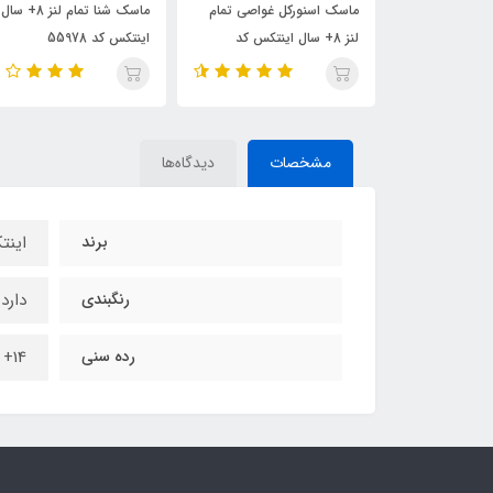
 غواصی تمام
ماسک شنا تمام لنز 8+ سال
اینتکس کد
اینتکس کد 55978
سال کد 55949
مشخصات
دیدگاه‌ها
برند
این
رنگبندی
دارد
رده سنی
14+ سال