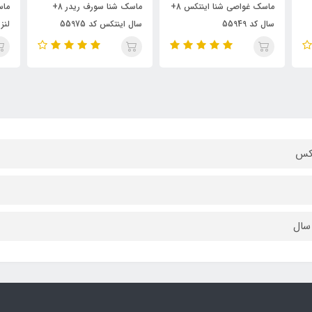
ماسک غواصی شنا اینتکس 8+
ماسک شنا سورف ریدر 8+
ماسک اسنورکل دریایی تمام
سال اینتکس کد 55975
لنز 8+ سال اینتکس کد
سال 
55642
تکس