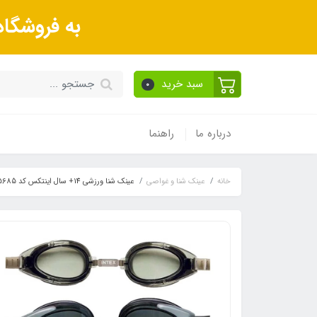
به فروشگا
سبد خرید
0
درباره ما
راهنما
خانه
عینک شنا و غواصی
عینک شنا ورزشی 14+ سال اینتکس کد 55685