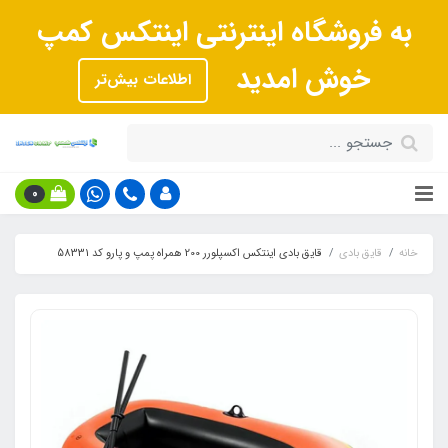
به فروشگاه اینترنتی اینتکس کمپ
خوش امدید
اطلاعات بیش‌تر
0
خانه
قایق بادی
قایق بادی اینتکس اکسپلورر 200 همراه پمپ و پارو کد 58331