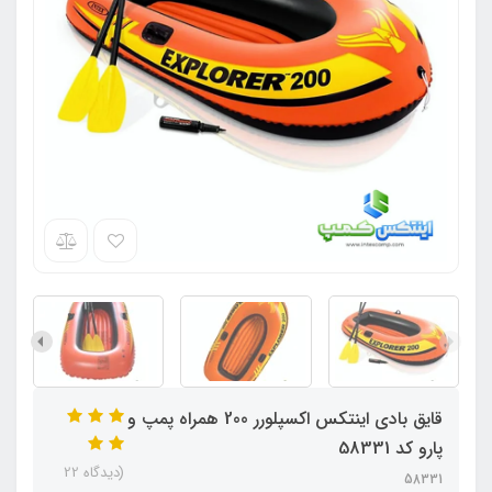
قایق بادی اینتکس اکسپلورر 200 همراه پمپ و
پارو کد 58331
(دیدگاه 22
58331