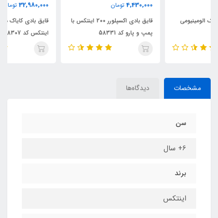
32,980,000
4,430,000
تومان
تومان
قایق بادی اکسپلورر 200 اینتکس با
قایق بادی کایاک دونفره اکسپلورر
پمپ و پارو کد 58331
اینتکس کد 68307
مشخصات
دیدگاه‌ها
سن
6+ سال
برند
اینتکس