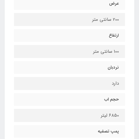
عرض
200 سانتی متر
ارتفاع
100 سانتی متر
نردبان
دارد
حجم اب
6850 لیتر
پمپ تصفیه