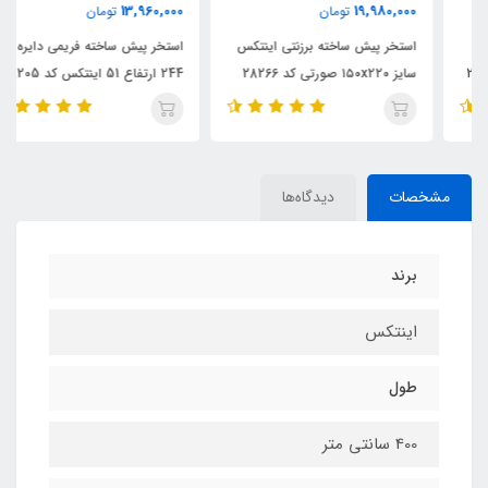
13,960,000
19,980,000
تومان
تومان
استخر پیش ساخته برزنتی اینتکس
استخر پیش ساخته فریمی دایره قطر
سایز ۱۵۰x۲۲۰ صورتی کد 28266
244 ارتفاع 51 اینتکس کد 28205
مشخصات
دیدگاه‌ها
برند
اینتکس
طول
400 سانتی متر