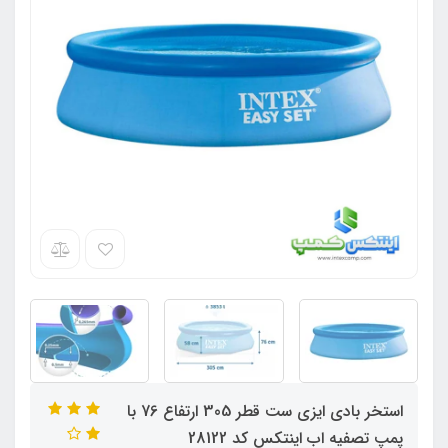
استخر بادی ایزی ست قطر 305 ارتفاع 76 با
پمپ تصفیه اب اینتکس کد 28122