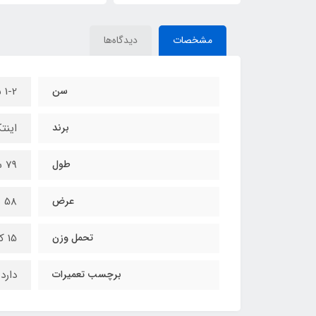
مشخصات
دیدگاه‌ها
سن
1-2 سال
برند
این
طول
79 سانتی متر
عرض
58 سانتی متر
تحمل وزن
15 کیلوگرم
برچسب تعمیرات
دارد