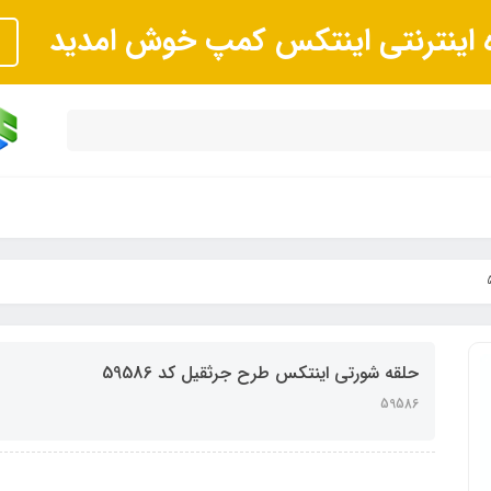
ه اینترنتی اینتکس کمپ خوش امدید
حلقه شورتی اینتکس طرح جرثقیل کد 59586
59586