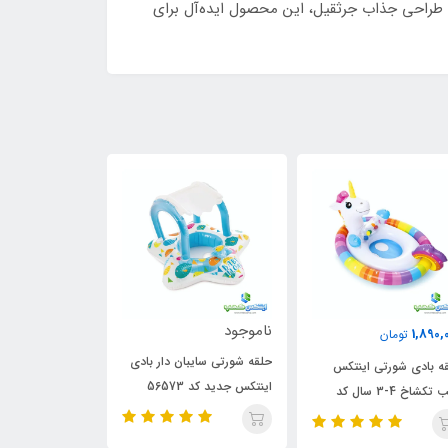
 مواد با کیفیت و طراحی جذاب جرثقیل، این محصول ایده‌آل برای
ناموجود
ناموجود
890,000
تو
حلقه شورتی سایبان دار بادی
حلقه شورتی اینتکس سایبان
حلقه شورتی
اینتکس جدید کد 56573
دار ستاره ای کد 56573
طرح دایره کد 74