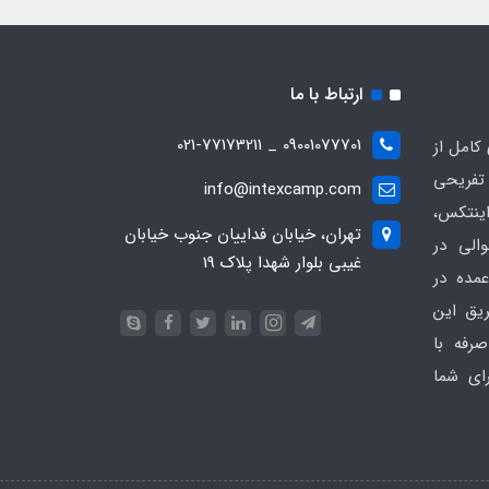
ارتباط با ما
09001077701 _ 021-77173211
کامل از
تفریحی
info@intexcamp.com
اینتکس،
تهران، خیابان فداییان جنوب خیابان
والی در
غیبی بلوار شهدا پلاک 19
مده در
ریق این
رفه با
ای شما