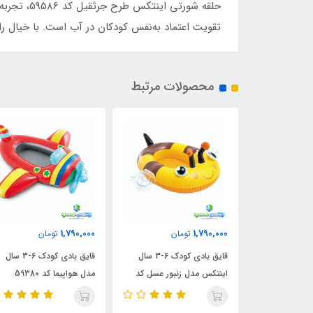
حلقه شورت
تقویت اعتماد به‌نفس کودکان در آب است. با خیال را
محصولات مرتبط
1,650,000
1,790,000
1
تومان
تومان
تومان
قایق بادی کودک 6-3 سال
قایق بادی کودک 6-3 سال
دل زنبور عسل کد
مدل هواپیما کد 59380
طرح اسب ابی کد 59570