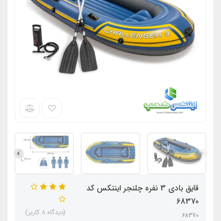
قایق بادی 3 نفره چلنجر اینتکس کد
68370
(دیدگاه 8 کاربر)
68370