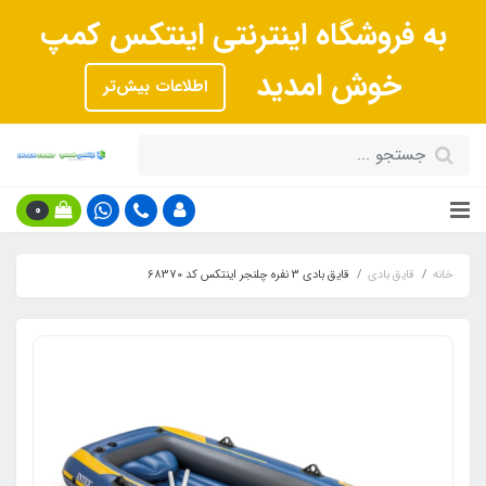
به فروشگاه اینترنتی اینتکس کمپ
خوش امدید
اطلاعات بیش‌تر
0
خانه
قایق بادی
قایق بادی 3 نفره چلنجر اینتکس کد 68370