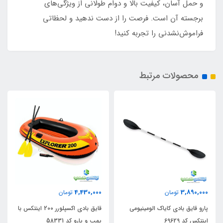
و حمل آسان، کیفیت بالا و دوام طولانی از ویژگی‌های
برجسته آن است. فرصت را از دست ندهید و لحظاتی
فراموش‌نشدنی را تجربه کنید!
محصولات مرتبط
32,980,000
4,430,000
تومان
تومان
یومی
قایق بادی اکسپلورر 200 اینتکس با
قایق بادی کایاک دونفره اکسپلور
پمپ و پارو کد 58331
اینتکس کد 68307