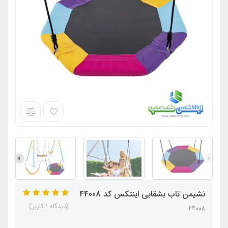
نشیمن تاب بشقابی اینتکس کد 44008
(دیدگاه 1 کاربر)
44008