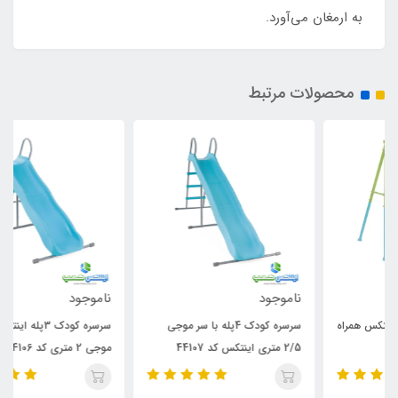
به ارمغان می‌آورد.
محصولات مرتبط
ناموجود
ناموجود
سرسره کودک 4پله با سر موجی
سرسره کودک 3پله اینتکس با سر
2/5 متری اینتکس کد 44107
موجی 2 متری کد 44106