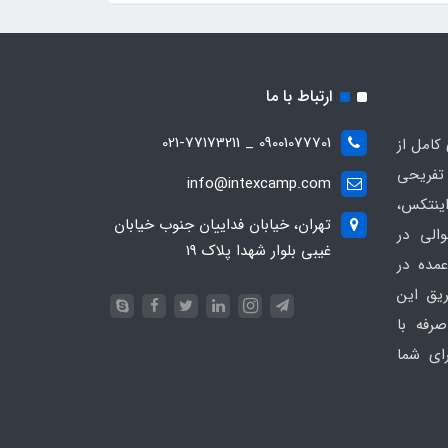
ارتباط با ما
09001077701 _ 021-77173211
کامل از
تفریحی
info@intexcamp.com
اینتکس،
تهران، خیابان فداییان جنوب خیابان
والی در
غیبی بلوار شهدا پلاک 19
مده در
ریق این
رفه با
ای شما