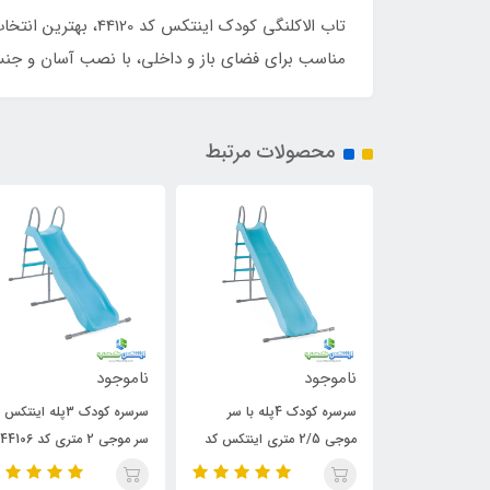
تاب الاکلنگی کودک 
مناسب برای فضای باز و داخلی، با نصب آسان و جنس 
محصولات مرتبط
جود
ناموجود
ناموجود
سرسره کودک 4پله با سر
سرسره کودک 3پله اینتکس با
تاب بارفیکس حلقه 
موجی 2/5 متری اینتکس کد
سر موجی 2 متری کد 44106
کد 44007
4