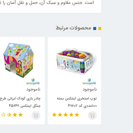
است. جنس مقاوم و سبک آن، حمل و نقل آسان را تضمین
محصولات مرتبط
ناموجود
ناموجود
3,350,000
توپ استخری اینتکس بسته
چادر بازی کودک ایرانی طرح
خانه بازی 
100عددی کد 49602
جنگل اینتکس 45642
ماشین کد 45642