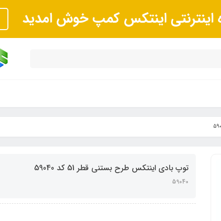
ه اینترنتی اینتکس کمپ خوش امدید
توپ بادی اینتکس طرح بستنی قطر 51 کد 59040
59040