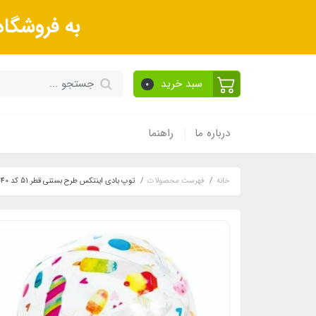
به فروشگا
سبد خرید
0
درباره ما
راهنما
خانه
فهرست محصولات
توپ بادی اینتکس طرح بستنی قطر 51 کد 59040