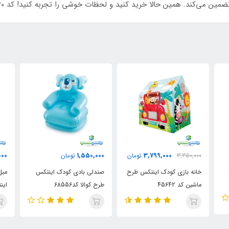
 می‌کند. همین حالا خرید کنید و لحظات خوشی را تجربه کنید! کد 59040.
1,550,000
1,550,000
3,799,000
تومان
تومان
تومان
کودک اینتکس طرح
صندلی بادی کودک اینتکس
مبل بادی کودک طرح خر
طرح کوالا کد68556
اینتکس کد 68556