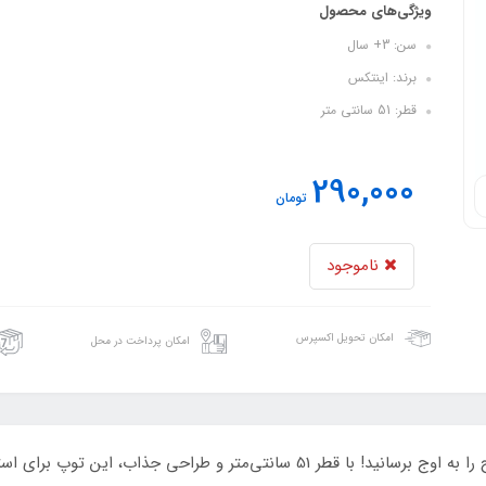
ویژگی‌های محصول
سن: 3+ سال
برند: اینتکس
قطر: 51 سانتی متر
290,000
تومان
ناموجود
امکان تحویل اکسپرس
امکان پرداخت در محل
با توپ بادی اینتکس طرح بستنی، لذت بازی و تفریح را به اوج برسانید! با قطر 51 سا