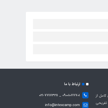
ارتباط با ما
09001077701 _ 021-77173211
کامل از
تفریحی
info@intexcamp.com