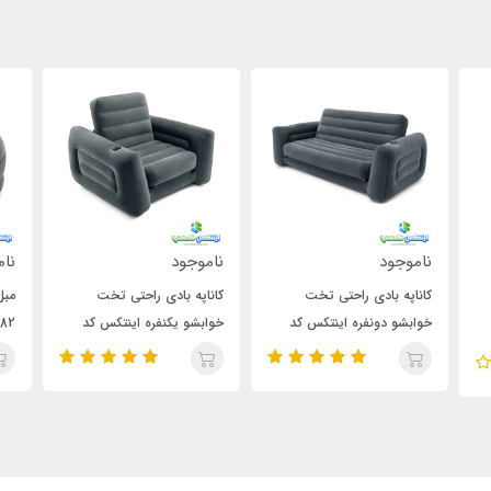
ناموجود
ناموجود
نا
کاناپه بادی راحتی تخت
مبل بادی صدفی اینتکس کد
مب
خوابشو یکنفره اینتکس کد
68582
کبر
66551