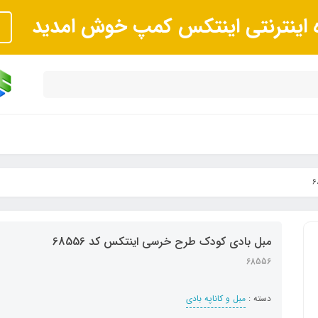
ه اینترنتی اینتکس کمپ خوش امدید
مبل بادی کودک طرح خرسی اینتکس کد 68556
68556
دسته :
مبل و کاناپه بادی