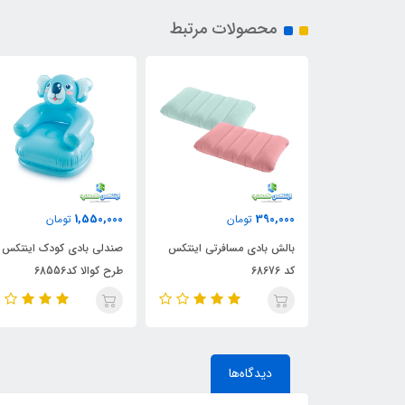
محصولات مرتبط
ناموجود
1,550,000
ن
تومان
کاناپه بادی راحتی تخت
افرتی اینتکس
صندلی بادی کودک اینتکس
خوابشو دونفره اینتکس کد
طرح کوالا کد68556
66552
دیدگاه‌ها