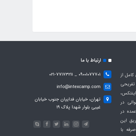
ارتباط با ما
09001077701 _ 021-77173211
کامل از
تفریحی
info@intexcamp.com
اینتکس،
تهران، خیابان فداییان جنوب خیابان
والی در
غیبی بلوار شهدا پلاک 19
مده در
ریق این
رفه با