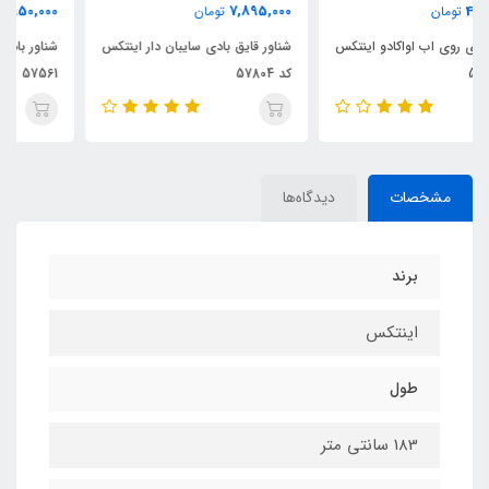
3,950,000
7,895,000
تومان
تومان
شناور قایق بادی سایبان دار اینتکس
شناور بادی روی اب یونیکورن کد
کد 57804
57561
مشخصات
دیدگاه‌ها
برند
اینتکس
طول
183 سانتی متر