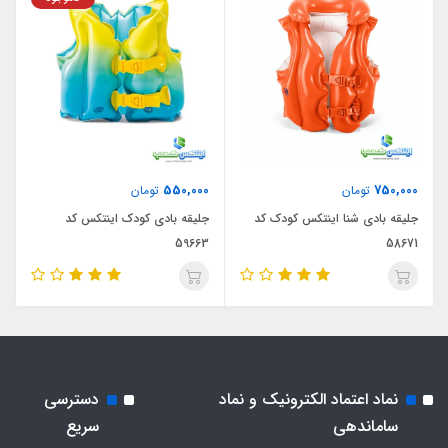
550,000
750,000
تومان
تومان
جلیقه بادی شنا اینتکس کودک کد
جلیقه بادی کودک اینتکس کد
59663
58671
نماد اعتماد الکترونیک و نماد
دسترسی
ساماندهی
سریع