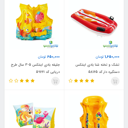
650,000
1,650,000
تومان
تومان
تشک و تخته شنا بادی اینتکس
جلیقه بادی اینتکس 5-3 سال طرح
دستگیره دار کد 58165
دریایی کد 59661