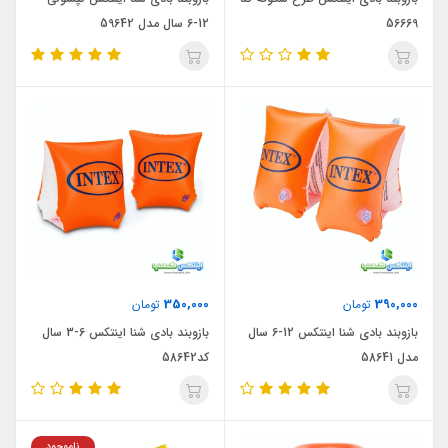
56669
12-6 سال مدل 59642
350,000
390,000
تومان
تومان
بازوبند بادی شنا اینتکس 12-6 سال
بازوبند بادی شنا اینتکس 6-3 سال
مدل 58641
کد58642
ناموجود