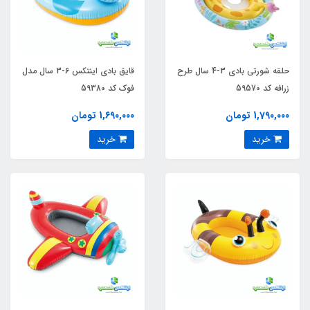
حلقه شورتی بادی 3-4 سال طرح
قایق بادی اینتکس 6-3 سال مدل
زرافه کد 59570
فوک کد 59380
1,790,000 تومان
1,690,000 تومان
خرید
خرید